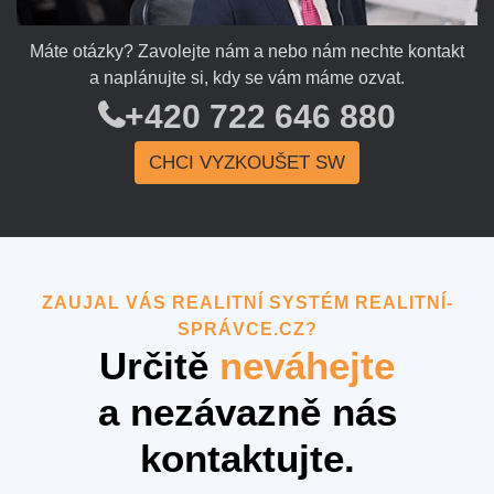
Máte otázky? Zavolejte nám a nebo nám nechte kontakt
a naplánujte si, kdy se vám máme ozvat.
+420 722 646 8­80
CHCI VYZKOUŠET SW
ZAUJAL VÁS REALITNÍ SYSTÉM REALITNÍ-
SPRÁVCE.CZ?
Určitě
neváhejte
a nezávazně nás
kontaktujte.