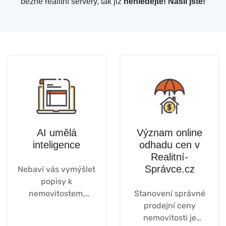
běžné realitní servery, tak již
nehledejte! Našli jste!
AI umělá
Význam online
inteligence
odhadu cen v
Realitní-
Správce.cz
Nebaví vás vymýšlet
popisy k
nemovitostem,
Stanovení správné
příspěvky na
prodejní ceny
sociální sítě a další?
nemovitosti je