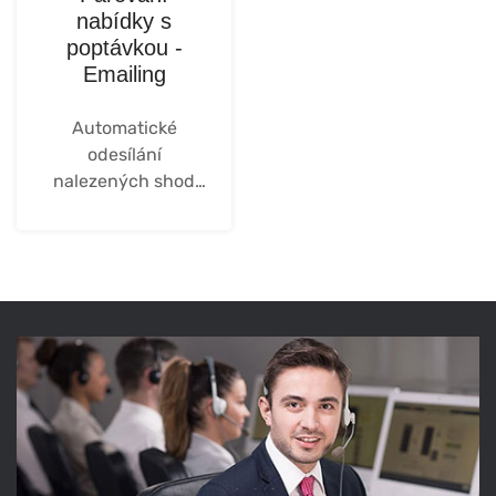
nabídky s
poptávkou -
Emailing
Automatické
odesílání
nalezených shod
poptávajícím
klientům.
Více...