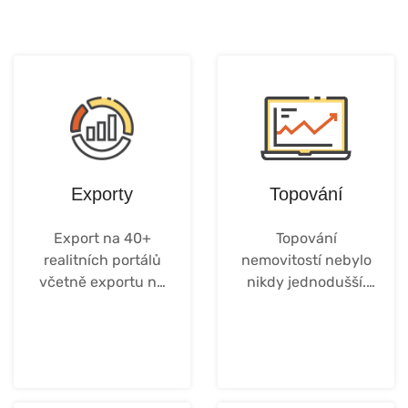
Exporty
Topování
Export na 40+
Topování
realitních portálů
nemovitostí nebylo
včetně exportu na
nikdy jednodušší.
vlastní webové
Topujte přímo ze
stránky.
systému.
Více ...
Více..