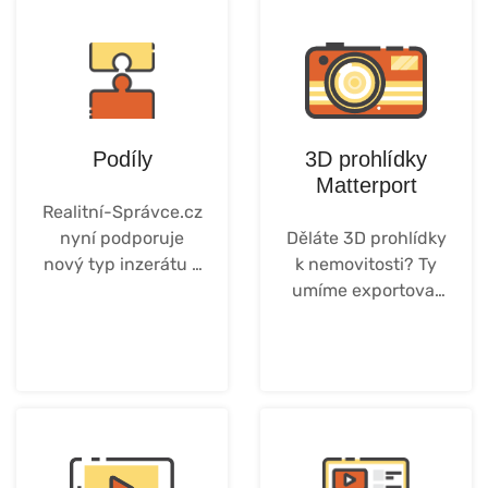
Podíly
3D prohlídky
Matterport
Realitní-Správce.cz
nyní podporuje
Děláte 3D prohlídky
nový typ inzerátu a
k nemovitosti? Ty
tím jsou "Podíly"
umíme exportovat
také.
Více ...
Více ...