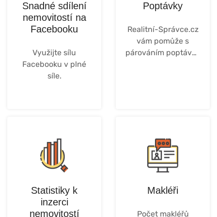
Snadné sdílení
Poptávky
nemovitostí na
Facebooku
Realitní-Správce.cz
vám pomůže s
Využijte sílu
párováním poptávek
Facebooku v plné
a nabídek.
síle.
více...
Více..
Statistiky k
Makléři
inzerci
nemovitostí
Počet makléřů