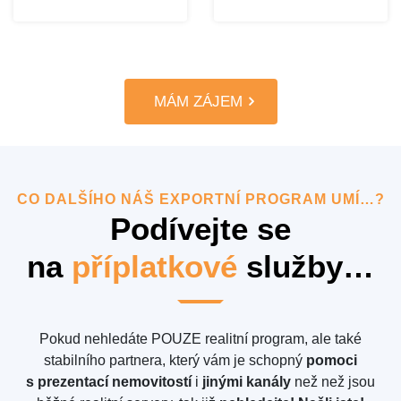
Více ...
Více ...
MÁM ZÁJEM
CO DALŠÍHO NÁŠ EXPORTNÍ PROGRAM UMÍ…?
Podívejte se
na
příplatkové
služby…
Pokud nehledáte POUZE realitní program, ale také
stabilního partnera, který vám je schopný
pomoci
s prezentací nemovitostí
i
jinými kanály
než než jsou