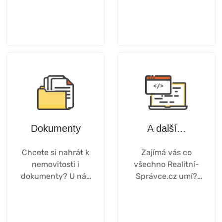
Více ...
Více ...
Dokumenty
A další...
Chcete si nahrát k
Zajímá vás co
nemovitosti i
všechno Realitní-
dokumenty? U nás
Správce.cz umí?
můžete.
Kontaktujte nás.