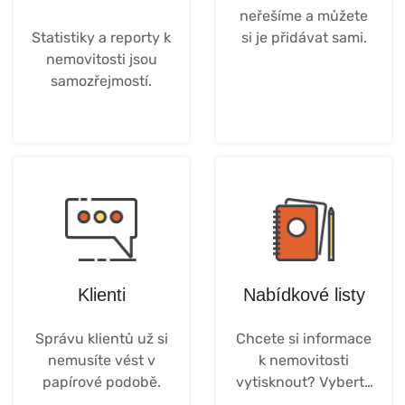
neřešíme a můžete
Statistiky a reporty k
si je přidávat sami.
nemovitosti jsou
samozřejmostí.
Více..
Více ...
Klienti
Nabídkové listy
Správu klientů už si
Chcete si informace
nemusíte vést v
k nemovitosti
papírové podobě.
vytisknout? Vyberte
si z 16 druhů PDF.