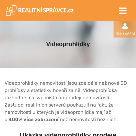
PŘIHLÁŠENÍ
Videoprohlídky
Videoprohlídky nemovitostí jsou zde déle než nové 3D
prohlídky a statistiky hovoří za ně. Videoprohlídka
rozhodně má své místo při prodeji nemovitostí.
Zástupci realitních serverů poukazují na fakt, že
nemovitosti u kterých je videoprohlídka mají až
o
400% více zobrazení
než nemovitosti bez nich.
Ukázka videoprohlídky prodeje