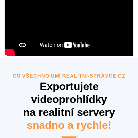
CO VŠECHNO UMÍ REALITNÍ-SPRÁVCE.CZ
Exportujete
videoprohlídky
na realitní servery
snadno a rychle!