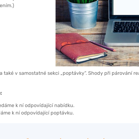
ením.)
 a také v samostatné sekci „poptávky“. Shody při párování re
:
dáme k ní odpovídající nabídku.
áme k ní odpovídající poptávku.