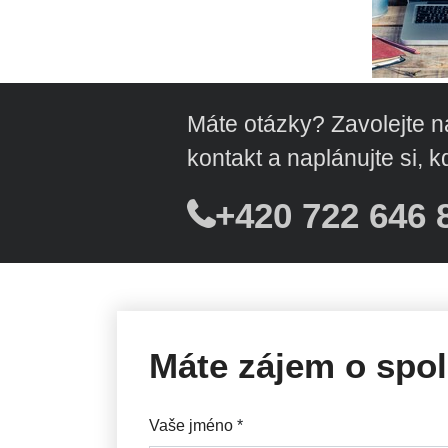
Máte otázky? Zavolejte 
kontakt a naplánujte si,
+420 722 646 8
Máte zájem o spol
Vaše jméno
*