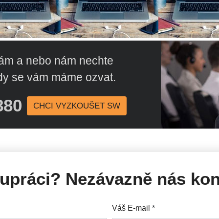
nám a nebo nám nechte
 kdy se vám máme ozvat.
­80
CHCI VYZKOUŠET SW
upráci? Nezávazně nás kon
Váš E-mail
*