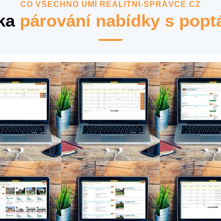
CO VŠECHNO UMÍ REALITNÍ-SPRÁVCE.CZ
ka
párování nabídky s pop