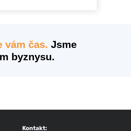
e vám čas.
Jsme
ím byznysu.
Kontakt: