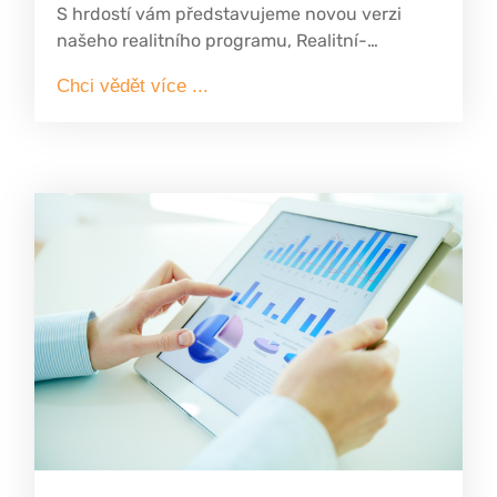
S hrdostí vám představujeme novou verzi
našeho realitního programu, Realitní-
Správce.cz verze 4.0. Tato verze je nabita
Chci vědět více ...
funkcemi a inovacemi, které vás jistě potěší a
zjednoduší vaši práci v oboru realit.