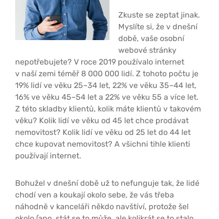
Zkuste se zeptat jinak.
Myslíte si, že v dnešní
době, vaše osobní
webové stránky
nepotřebujete? V roce 2019 používalo internet
v naší zemi téměř 8 000 000 lidí. Z tohoto počtu je
19% lidí ve věku 25–34 let, 22% ve věku 35–44 let,
16% ve věku 45–54 let a 22% ve věku 55 a více let.
Z této skladby klientů, kolik máte klientů v takovém
věku? Kolik lidí ve věku od 45 let chce prodávat
nemovitost? Kolik lidí ve věku od 25 let do 44 let
chce kupovat nemovitost? A všichni tihle klienti
používají internet.
Bohužel v dnešní době už to nefunguje tak, že lidé
chodí ven a koukají okolo sebe, že vás třeba
náhodně v kanceláři někdo navštíví, protože šel
okolo (ano, stát se to může, ale kolikrát se to stalo