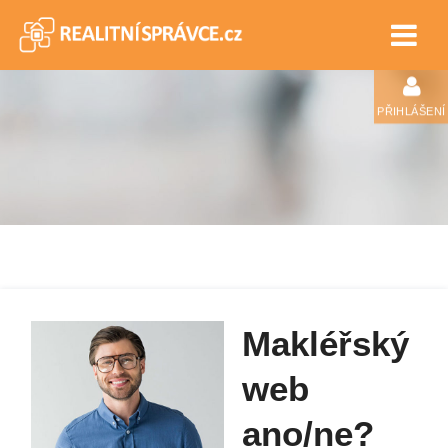
PŘIHLÁŠENÍ
Makléřský
web
ano/ne?