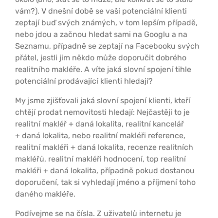
vám?). V dnešní době se vaši potenciální klienti
zeptají buď svých známých, v tom lepším případě,
nebo jdou a začnou hledat sami na Googlu a na
Seznamu, případně se zeptají na Facebooku svých
přátel, jestli jim někdo může doporučit dobrého
realitního makléře. A víte jaká slovní spojení tihle
potenciální prodávající klienti hledají?
My jsme zjišťovali jaká slovní spojení klienti, kteří
chtějí prodat nemovitosti hledají: Nejčastěji to je
realitní makléř + daná lokalita, realitní kancelář
+ daná lokalita, nebo realitní makléři reference,
realitní makléři + daná lokalita, recenze realitních
makléřů, realitní makléři hodnocení, top realitní
makléři + daná lokalita, případně pokud dostanou
doporučení, tak si vyhledají jméno a příjmení toho
daného makléře.
Podívejme se na čísla. Z uživatelů internetu je