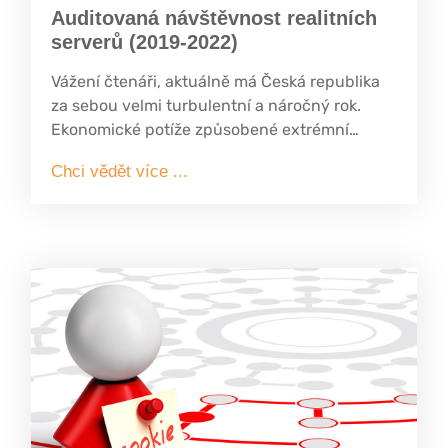
Auditovaná návštěvnost realitních
serverů (2019-2022)
Vážení čtenáři, aktuálně má Česká republika
za sebou velmi turbulentní a náročný rok.
Ekonomické potíže způsobené extrémní
inflací, která se pohybovala nad 15% hranicí,
Chci vědět více ...
boj s energetickou krizí a nedostupnost
hypotečních úvěrů uvrhli ČR do recese. Toto
vše výrazně negativně ovlivňuje situaci na
realitním trhu. Přestože ukazatele trhu indikují
velké ochlazení poptávek a to v některých
regionech až o 85%, tak posledních několik
týdnů naznačuje mírnou změnu v chování
zájemců o koupi nemovitostí.