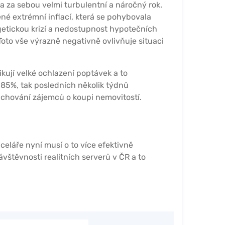
a za sebou velmi turbulentní a náročný rok.
é extrémní inflací, která se pohybovala
getickou krizí a nedostupnost hypotečních
Toto vše výrazně negativně ovlivňuje situaci
ikují velké ochlazení poptávek a to
 85%, tak posledních několik týdnů
chování zájemců o koupi nemovitostí.
anceláře nyní musí o to více efektivně
vštěvnosti realitních serverů v ČR a to