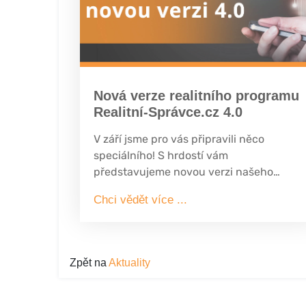
Nová verze realitního programu
Realitní-Správce.cz 4.0
V září jsme pro vás připravili něco
speciálního! S hrdostí vám
představujeme novou verzi našeho
realitního programu, Realitní-Správce.cz
Chci vědět více ...
verze 4.0. Tato verze je nabita funkcemi a
inovacemi, které vás jistě potěší a
zjednoduší vaši práci v oboru realit.
Zpět na
Aktuality