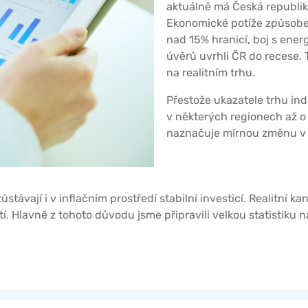
aktuálně má Česká republik
Ekonomické potíže způsoben
nad 15% hranicí, boj s ener
úvěrů uvrhli ČR do recese. 
na realitním trhu.
Přestože ukazatele trhu ind
v některých regionech až o
naznačuje mírnou změnu v 
zůstávají i v inflačním prostředí stabilní investicí. Realitní k
 Hlavně z tohoto důvodu jsme připravili velkou statistiku ná