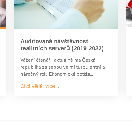
Auditovaná návštěvnost
realitních serverů (2019-2022)
Vážení čtenáři, aktuálně má Česká
republika za sebou velmi turbulentní a
náročný rok. Ekonomické potíže
způsobené extrémní inflací, která se
Chci vědět více ...
pohybovala nad 15% hranicí, boj s
energetickou krizí a nedostupnost
hypotečních úvěrů uvrhli ČR do recese.
Toto vše výrazně negativně ovlivňuje
situaci na realitním trhu. Přestože
ukazatele trhu indikují velké ochlazení
poptávek a to v některých regionech až o