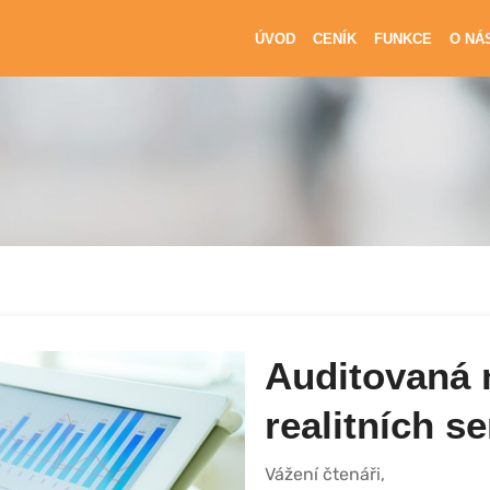
ÚVOD
CENÍK
FUNKCE
O NÁ
Auditovaná 
realitních s
Vážení čtenáři,