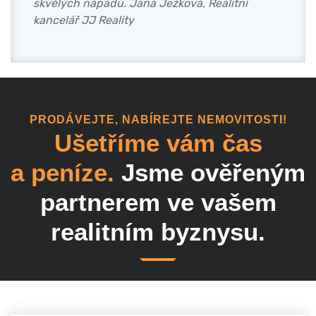
skvělých nápadů. Jana Ježková, Realitní
kancelář JJ Reality
PRODÁVEJTE, NABÍREJTE NEMOVITOSTI!
Ušetříme vám čas
a peníze.
Jsme ověřeným
partnerem ve vašem
realitním byznysu.