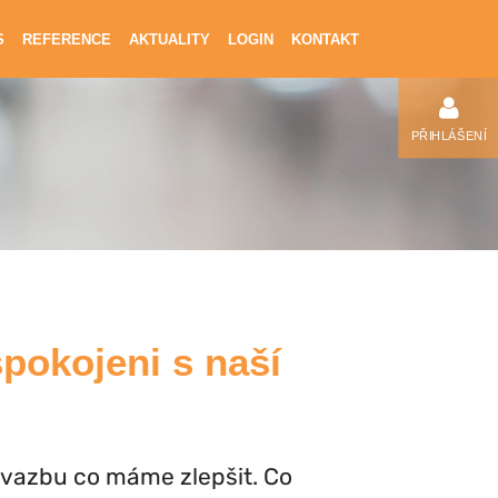
S
REFERENCE
AKTUALITY
LOGIN
KONTAKT
PŘIHLÁŠENÍ
spokojeni s naší
 vazbu co máme zlepšit. Co